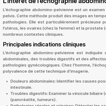
L’intérêt de l’échographie abdomi
L’échographie abdomino-pelvienne est un examen d’
pelvis. Cette méthode produit des images en temps r
pathologies. Elle est particulièrement précieuse pou
l’utérus, les ovaires (chez la femme) et la prostate
nombreux contextes cliniques.
Principales indications cliniques
L’échographie abdomino-pelvienne est indiquée da
abdominales, des troubles digestifs et des affection
pathologies gynécologiques. Chez l’homme, l’échogra
polyvalence de cette technique d’imagerie.
Douleurs abdominales:
Identifier les causes poss
intestinale.
Troubles digestifs:
Examiner la vésicule biliaire 
(pancréatite, tumeurs).
Pathologies rénales et urinaires:
Détecter les ca