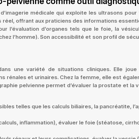
no-pelvienne comme outil diagnostiq
imagerie médicale qui exploite les ultrasons pour 
éel, offrant aux praticiens des informations essenti
r l’évaluation d’organes tels que le foie, la vésicule 
 (chez l’homme). Son accessibilité et son profil de s
ns une variété de situations cliniques. Elle joue 
s rénales et urinaires. Chez la femme, elle est égale
phie pelvienne permet d’évaluer la prostate et la ve
ibles telles que les calculs biliaires, la pancréatite, l
(calculs, inflammation), évaluer le foie (stéatose, cirr
lculs rénaux et leurs complications, évaluer la vessie 