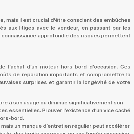
e, mais il est crucial d’être conscient des embûches
és aux litiges avec le vendeur, en passant par les
 une connaissance approfondie des risques permettent
e l’achat d’un moteur hors-bord d’occasion. Ces
 coûts de réparation importants et compromettre la
mauvaises surprises et garantir la longévité de votre
opre à son usage ou diminue significativement son
ces essentielles. Prouver l’existence d’un vice caché
hors-bord.
 mais un manque d’entretien régulier peut accélérer
’huile, des bruits anormaux, ou une fumée excessive.