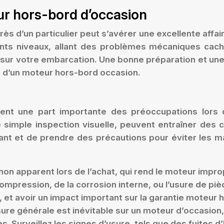
eur hors-bord d’occasion
 d’un particulier peut s’avérer une excellente affair
ents niveaux, allant des problèmes mécaniques cach
tallé sur votre embarcation. Une bonne préparation et
t d’un moteur hors-bord occasion.
ent une part importante des préoccupations lors d
ne simple inspection visuelle, peuvent entraîner des
gilant et de prendre des précautions pour éviter les 
non apparent lors de l’achat, qui rend le moteur impr
compression, de la corrosion interne, ou l’usure de piè
 et avoir un impact important sur la garantie moteur 
ure générale est inévitable sur un moteur d’occasion,
. Surveillez les signes d’usure, tels que des fuites d